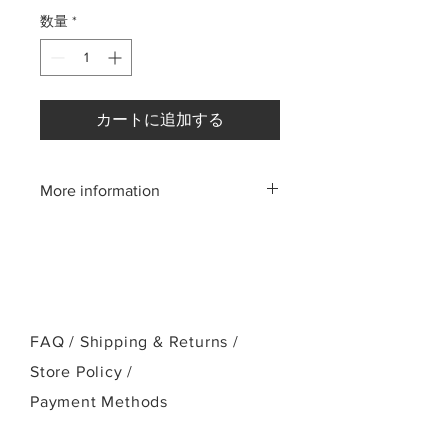
常
ー
数量
*
価
ル
格
価
格
カートに追加する
More information
Please call us:(808)256-1918
or email:
kamehamehaukulele@gmail.com
FAQ /
Shipping & Returns /
Store Policy
/
Payment Methods