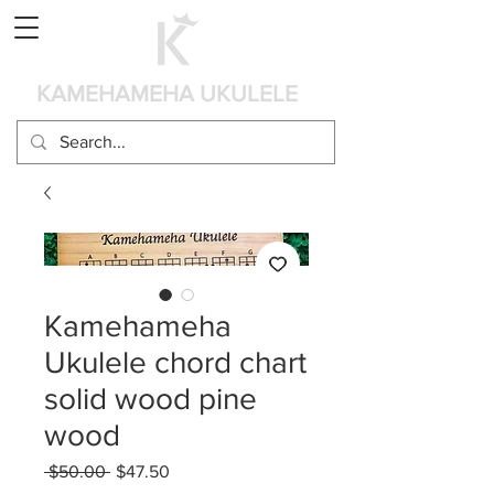
カート
KAMEHAMEHA UKULELE
Kamehameha
Ukulele chord chart
solid wood pine
wood
 $50.00 
通
$47.50
セ