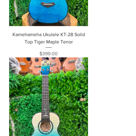
Kamehameha Ukulele KT-28 Solid
Top Tiger Maple Tenor
価格
$399.00