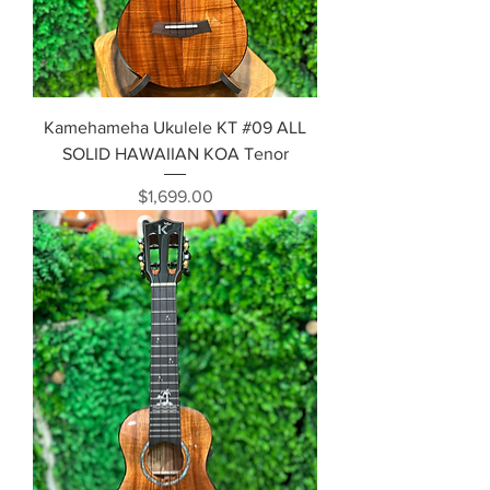
Kamehameha Ukulele KT #09 ALL
SOLID HAWAIIAN KOA Tenor
価格
$1,699.00