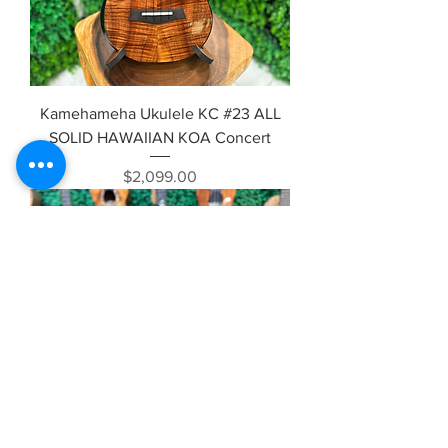
Kamehameha Ukulele KC #23 ALL
SOLID HAWAIIAN KOA Concert
価格
$2,099.00