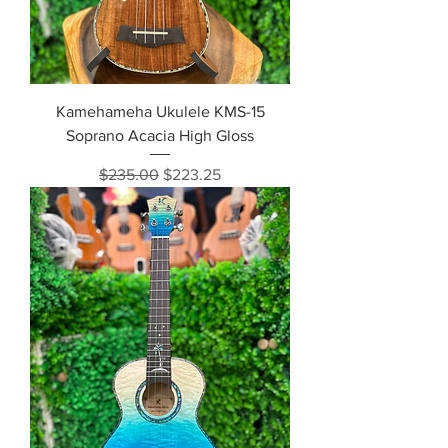
Kamehameha Ukulele KMS-15
Soprano Acacia High Gloss
通常価格
セール価格
$235.00
$223.25