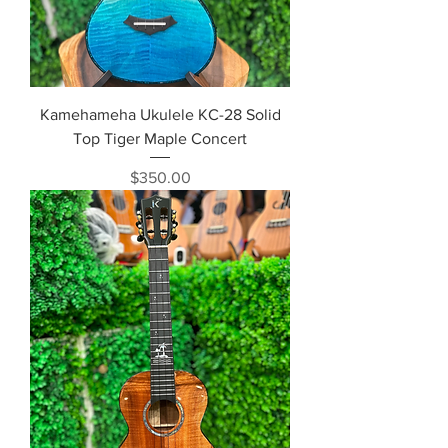
Kamehameha Ukulele KC-28 Solid
Top Tiger Maple Concert
価格
$350.00