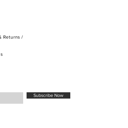
& Returns /
ds
Subscribe Now