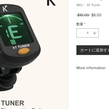
SKU： K1 Tuner
 $10.00 
通
$8.00
セ
常
ー
数量
*
価
ル
格
価
格
カートに追加す
More information
Please call us:(808)2
or email: kamehameh