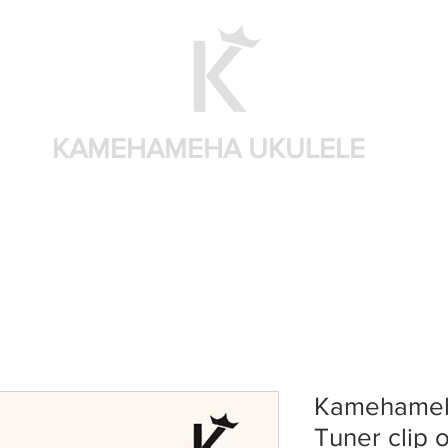
KAMEHAMEHA UKULELE
Shop by brand
Shop by sizes
Accessories
Sear
Kamehameh
Tuner clip 