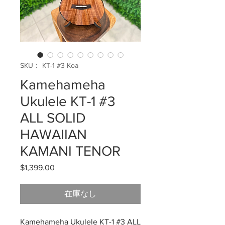
SKU： KT-1 #3 Koa
Kamehameha
Ukulele KT-1 #3
ALL SOLID
HAWAIIAN
KAMANI TENOR
$1,399.00
価
格
在庫なし
Kamehameha Ukulele KT-1 #3 ALL