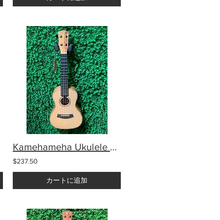
Kamehameha Ukulele KMC-23S Concert Spruce/Mango
$237.50
カートに追加