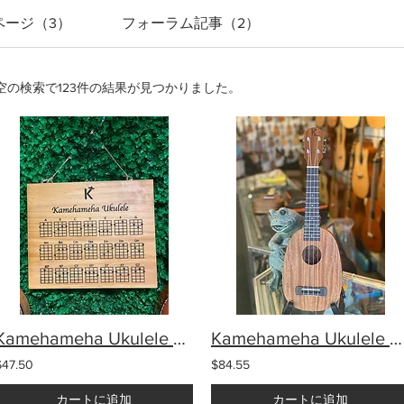
ページ（3）
フォーラム記事（2）
空の検索で123件の結果が見つかりました。
Kamehameha Ukulele chord chart solid wood pine wood
Kamehameha Ukulele SP-10 Pineapple Soprano Mahogany
$47.50
$84.55
カートに追加
カートに追加