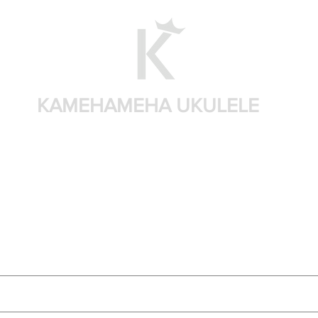
KAMEHAMEHA UKULELE
Shop by brand
Shop by sizes
Accessories
Sear
Search Results