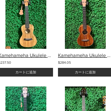
Kamehameha Ukulele KMC-18 Concert Spalted Maple Gloss
Kamehameha Ukulele KMT-15 Natural Tenor Acacia wood
$237.50
$284.05
カートに追加
カートに追加