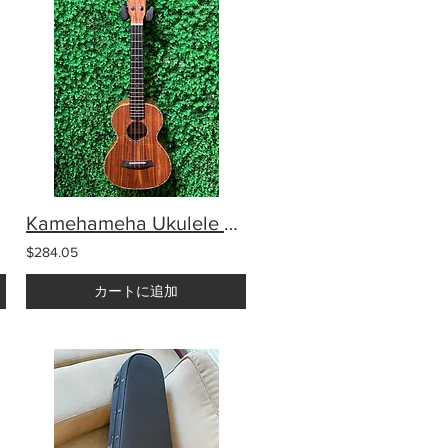
Kamehameha Ukulele KMT-15G Gloss Tenor Acacia wood
$284.05
カートに追加