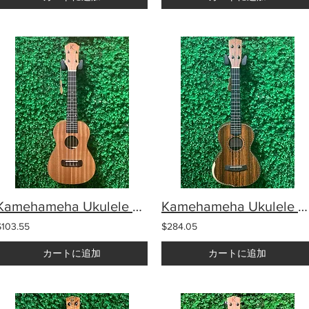
Kamehameha Ukulele KC-10 Concert Mahogany
Kamehameha Ukulele MKT-26H Tenor Butterfly wood
$103.55
$284.05
カートに追加
カートに追加