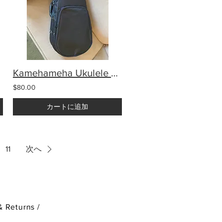
Kamehameha Ukulele Polyfoam Case black
$80.00
カートに追加
11
次へ
& Returns /