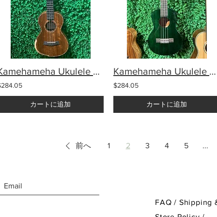
Kamehameha Ukulele MKT-20H Tenor Walnut wood Natural
Kamehameha Ukulele KT-21 Tenor Solid Top Mahogany
$284.05
$284.05
カートに追加
カートに追加
前へ
1
2
3
4
5
...
FAQ /
Shipping 
Store Policy
/